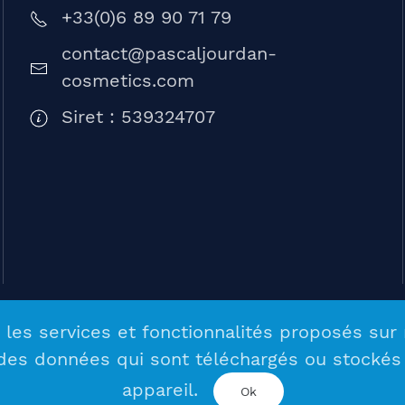
+33(0)6 89 90 71 79
contact@pascaljourdan-
cosmetics.com
Siret : 539324707
COSMETICS /
Agence
 les services et fonctionnalités proposés sur 
 des données qui sont téléchargés ou stockés 
appareil.
Ok