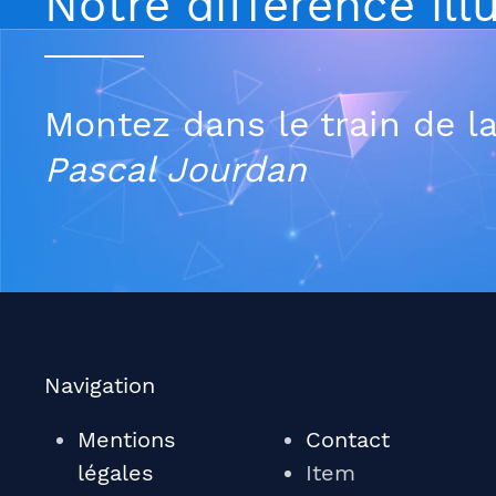
Notre différence il
Montez dans le train de la
Pascal Jourdan
Navigation
Mentions
Contact
légales
Item