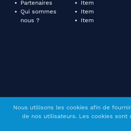
Partenaires
Item
Qui sommes
Item
nous ?
Item
© Copyrights 2021 – PASCAL JOURDAN 
Nous utilisons les cookies afin de fournir
web CLICK UP communication
de nos utilisateurs. Les cookies sont