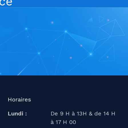
nce
Horaires
Lundi :
De 9 H à 13H & de 14 H
à 17 H 00